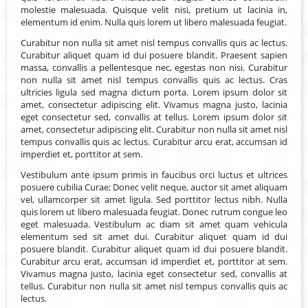
molestie malesuada. Quisque velit nisi, pretium ut lacinia in,
elementum id enim. Nulla quis lorem ut libero malesuada feugiat.
Curabitur non nulla sit amet nisl tempus convallis quis ac lectus.
Curabitur aliquet quam id dui posuere blandit. Praesent sapien
massa, convallis a pellentesque nec, egestas non nisi. Curabitur
non nulla sit amet nisl tempus convallis quis ac lectus. Cras
ultricies ligula sed magna dictum porta. Lorem ipsum dolor sit
amet, consectetur adipiscing elit. Vivamus magna justo, lacinia
eget consectetur sed, convallis at tellus. Lorem ipsum dolor sit
amet, consectetur adipiscing elit. Curabitur non nulla sit amet nisl
tempus convallis quis ac lectus. Curabitur arcu erat, accumsan id
imperdiet et, porttitor at sem.
Vestibulum ante ipsum primis in faucibus orci luctus et ultrices
posuere cubilia Curae; Donec velit neque, auctor sit amet aliquam
vel, ullamcorper sit amet ligula. Sed porttitor lectus nibh. Nulla
quis lorem ut libero malesuada feugiat. Donec rutrum congue leo
eget malesuada. Vestibulum ac diam sit amet quam vehicula
elementum sed sit amet dui. Curabitur aliquet quam id dui
posuere blandit. Curabitur aliquet quam id dui posuere blandit.
Curabitur arcu erat, accumsan id imperdiet et, porttitor at sem.
Vivamus magna justo, lacinia eget consectetur sed, convallis at
tellus. Curabitur non nulla sit amet nisl tempus convallis quis ac
lectus.