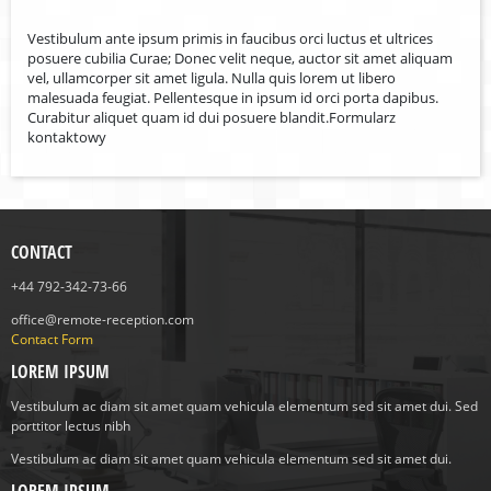
Vestibulum ante ipsum primis in faucibus orci luctus et ultrices
posuere cubilia Curae; Donec velit neque, auctor sit amet aliquam
vel, ullamcorper sit amet ligula. Nulla quis lorem ut libero
malesuada feugiat. Pellentesque in ipsum id orci porta dapibus.
Curabitur aliquet quam id dui posuere blandit.Formularz
kontaktowy
CONTACT
+44 792-342-73-66
office@remote-reception.com
Contact Form
LOREM IPSUM
Vestibulum ac diam sit amet quam vehicula elementum sed sit amet dui. Sed
porttitor lectus nibh
Vestibulum ac diam sit amet quam vehicula elementum sed sit amet dui.
LOREM IPSUM